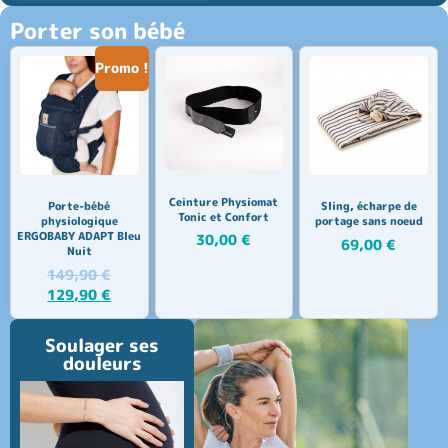
Porter son bébé
Promo !
Ceinture Physiomat
Porte-bébé
Sling, écharpe de
Tonic et Confort
physiologique
portage sans noeud
ERGOBABY ADAPT Bleu
30,00
€
69,00
€
Nuit
149,90
€
129,90
€
Soulager ses
douleurs