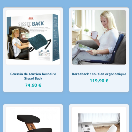
Coussin de soutien lombaire
Dorsaback : soutien ergonomique
Sissel Back
119,90
€
74,90
€