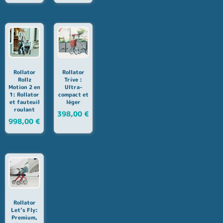
Rollator
Rollator
Rollz
Trive :
Motion 2 en
Ultra-
1: Rollator
compact et
et fauteuil
léger
roulant
398,00
€
998,00
€
Rollator
Let’s Fly:
Premium,