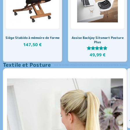
Siège Stabido à mémoire de forme
Assise Backjoy Sitsmart Posture
Plus
147,50
€
Note
49,99
€
5.00
sur 5
Textile et Posture