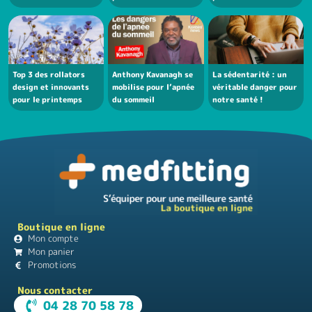
Top 3 des rollators
Anthony Kavanagh se
La sédentarité : un
design et innovants
mobilise pour l’apnée
véritable danger pour
pour le printemps
du sommeil
notre santé !
Boutique en ligne
Mon compte
Mon panier
Promotions
Nous contacter
04 28 70 58 78