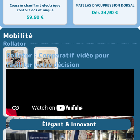
Coussin chauffant électrique
MATELAS D’ACUPRESSION DORSAL
confort dos et nuque
Dès
34,90
€
59,90
€
Mobilité
Rollator
Rollator : Comparatif vidéo pour
faciliter votre décision
Rollator
Rollator
Carbon
Let’s Go In
Ultralight
: Pratique
: Ultra
pour
léger &
l’intérieur
design
279,00
€
599,00
€
Élégant & Innovant ​