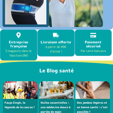
Entreprise
Livraison offerte
Paiement
française
sécurisé
à partir de 99€
5 magasins dans le
Par carte bancaire
d'achat !
Vaucluse (84)
Le Blog santé
Fauja Singh, la
Huiles essentielles :
Des jambes légères et
légende de la course !
une médecine douce à
en bonne santé : c’est
portée de main
possible !