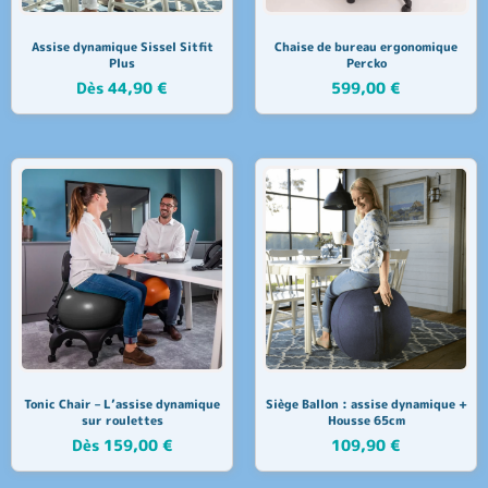
Assise dynamique Sissel Sitfit
Chaise de bureau ergonomique
Plus
Percko
Dès
44,90
€
599,00
€
Tonic Chair – L’assise dynamique
Siège Ballon : assise dynamique +
sur roulettes
Housse 65cm
Dès
159,00
€
109,90
€