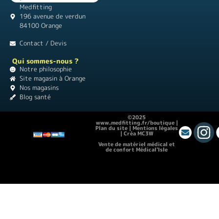
Medfitting
196 avenue de verdun
84100 Orange
Contact / Devis
Qui sommes-nous ?
Notre philosophie
Site magasin à Orange
Nos magasins
Blog santé
©2025
www.medfitting.fr/boutique |
Plan du site
|
Mentions légales
|
Créa MC3W
Vente de matériel médical et
de confort Médical'Isle
Location de vacances Chez Monette
|
Théâtre Guignol
|
Instagram pour les
débutants
|
Matériel médical |