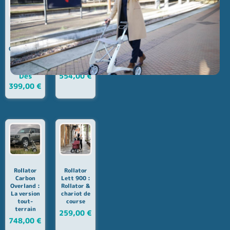
Rollator
Rollator
Let’s Go
Rollz Flex :
Out : léger,
Avec sac de
pliable et
courses
élégant
intégré
Dès
554,00
€
399,00
€
Rollator
Rollator
Carbon
Lett 900 :
Overland :
Rollator &
La version
chariot de
tout-
course
terrain
259,00
€
748,00
€