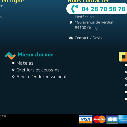
 en ligne
Nous contacter
te
04 28 70 58 78
r
ns
Medfitting
196 avenue de verdun
84100 Orange
Contact / Devis
Mieux dormir
Matelas
Oreillers et coussins
Aide à l'endormissement
MC3W