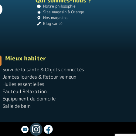
Qui sommes-nous ?
Notre philosophie
Site magasin à Orange
Nos magasins
Blog santé
Mieux habiter
Suivi de la santé & Objets connectés
Jambes lourdes & Retour veineux
Huiles essentielles
Fauteuil Relaxation
Equipement du domicile
Salle de bain