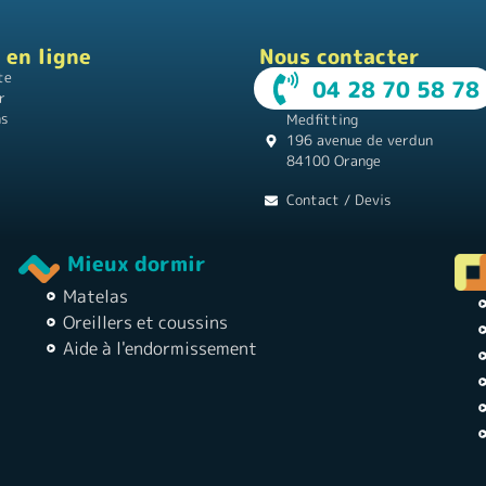
 en ligne
Nous contacter
te
04 28 70 58 78
r
ns
Medfitting
196 avenue de verdun
84100 Orange
Contact / Devis
Mieux dormir
Matelas
Oreillers et coussins
Aide à l'endormissement