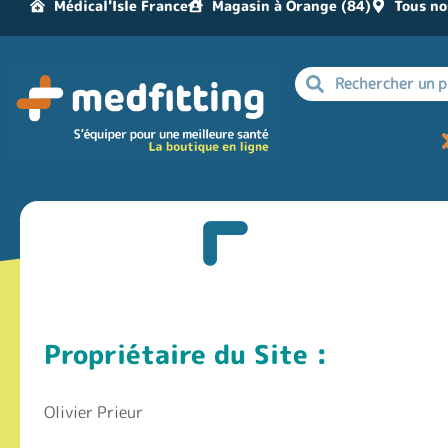
Médical'Isle France
Magasin à Orange (84)
Tous no
Propriétaire du Site :
Olivier Prieur