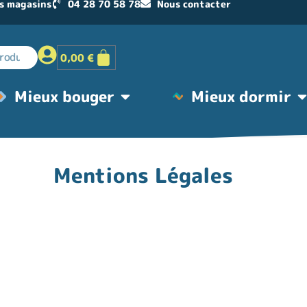
s magasins
04 28 70 58 78
Nous contacter
0,00
€
Mieux bouger
Mieux dormir
Mentions Légales