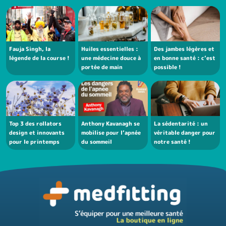
Fauja Singh, la
Huiles essentielles :
Des jambes légères et
légende de la course !
une médecine douce à
en bonne santé : c’est
portée de main
possible !
Top 3 des rollators
Anthony Kavanagh se
La sédentarité : un
design et innovants
mobilise pour l’apnée
véritable danger pour
pour le printemps
du sommeil
notre santé !