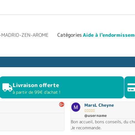
S-MADRID-ZEN-AROME
Catégories
Aide à l'endormisse
Livraison offerte
à partir de 99€ d'achat !
MarsL Cheyne





@username
Bon accueil, bons conseils, du ch
Je recommande.