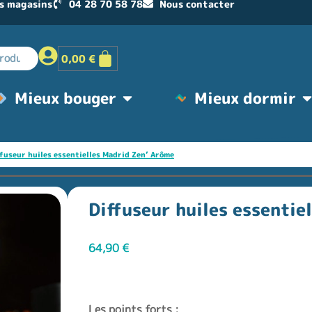
s magasins
04 28 70 58 78
Nous contacter
0,00
€
Mieux bouger
Mieux dormir
ffuseur huiles essentielles Madrid Zen’ Arôme
Diffuseur huiles essentie
64,90
€
Les points forts :