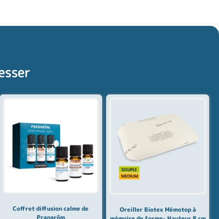
esser
Coffret diffusion calme de
Oreiller Biotex Mémotop à
Pranarôm
mémoire de forme- Hauteur 8 cm