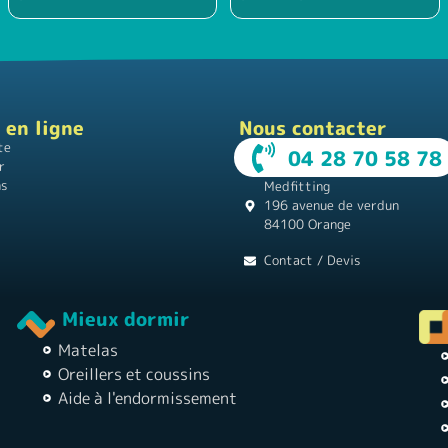
 en ligne
Nous contacter
te
04 28 70 58 78
r
ns
Medfitting
196 avenue de verdun
84100 Orange
Contact / Devis
Mieux dormir
Matelas
Oreillers et coussins
Aide à l'endormissement