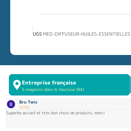
UGS
MED-DIFFUSEUR-HUILES-ESSENTIELLE
Entreprise française
5 magasins dans le Vaucluse (84)
Bru Twix





Superbe accueil et très bon choix de produits, merci