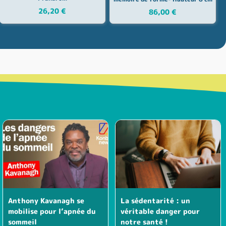
26,20
€
86,00
€
Anthony Kavanagh se
La sédentarité : un
mobilise pour l’apnée du
véritable danger pour
sommeil
notre santé !