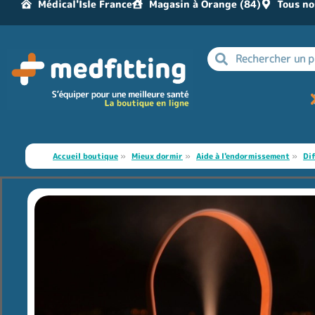
Médical'Isle France
Magasin à Orange (84)
Tous no
Accueil boutique
»
Mieux dormir
»
Aide à l'endormissement
»
Di