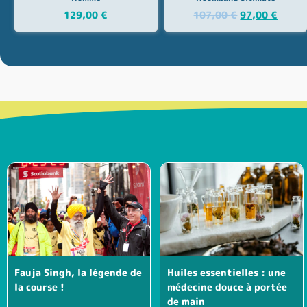
129,00
€
107,00
€
97,00
€
Fauja Singh, la légende de
Huiles essentielles : une
la course !
médecine douce à portée
de main