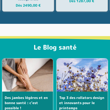
Dès
1287,00
€
Dès
2490,00
€
Le Blog santé
Des jambes légères et en
Top 3 des rollators design
bonne santé : c’est
et innovants pour le
possible !
printemps