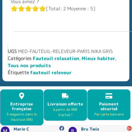
Vous aimez ?
[Total:
2
Moyenne :
5
]
UGS
MED-FAUTEUIL-RELEVEUR-PARIS NIKA GRIS
Catégories
Fauteuil relaxation
,
Mieux habiter
,
Tous nos produits
Étiquette
fauteuil releveur
Entreprise
Livraison offerte
Paiement
française
sécurisé
à partir de 99€
5 magasins dans le
Par carte bancaire
d'achat !
Vaucluse (84)
Marie C
Bru Twix