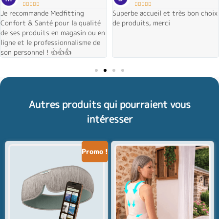










Je recommande Medfitting
Superbe accueil et très bon choix
Confort & Santé pour la qualité
de produits, merci
de ses produits en magasin ou en
ligne et le professionnalisme de
son personnel ! 👍👍👍
Autres produits qui pourraient vous
intéresser
Promo !