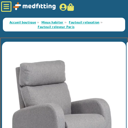
Accueil boutique
»
Mieux habiter
»
Fauteuil relaxation
»
Fauteuil releveur Paris