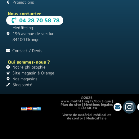
Promotions
Nous contacter
04 28 70 58 78
Medfitting
196 avenue de verdun
84100 Orange
Contact / Devis
Qui sommes-nous ?
Notre philosophie
Site magasin à Orange
Nos magasins
Blog santé
©2025
www.medfitting.fr/boutique |
Plan du site
|
Mentions légales
|
Créa MC3W
Vente de matériel médical et
de confort Médical'Isle
Location de vacances Chez Monette
|
Théâtre Guignol
|
Instagram pour les
débutants
|
Matériel médical |