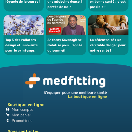
légende de la course !
une médecine douce à
en bonne santé : c’est
portée de main
possible !
Top 3 des rollators
Anthony Kavanagh se
La sédentarité : un
design et innovants
mobilise pour l’apnée
véritable danger pour
pour le printemps
du sommeil
notre santé !
Boutique en ligne
Mon compte
Mon panier
Promotions
Nous contacter