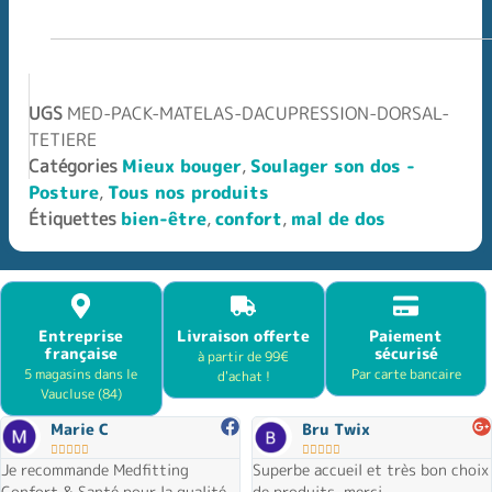
UGS
MED-PACK-MATELAS-DACUPRESSION-DORSAL-
TETIERE
Catégories
Mieux bouger
,
Soulager son dos -
Posture
,
Tous nos produits
Étiquettes
bien-être
,
confort
,
mal de dos
Entreprise
Livraison offerte
Paiement
française
sécurisé
à partir de 99€
5 magasins dans le
Par carte bancaire
d'achat !
Vaucluse (84)
Marie C
Bru Twix










Je recommande Medfitting
Superbe accueil et très bon choix
Confort & Santé pour la qualité
de produits, merci