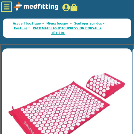
Accueil boutique
»
Mieux bouger
»
Soulager son dos -
Posture
»
PACK MATELAS D’ACUPRESSION DORSAL +
TÊTIÈRE