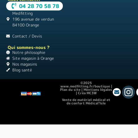
04 28 70 58 78
Medfitting
196 avenue de verdun
84100 Orange
Contact / Devis
Qui sommes-nous ?
Notre philosophie
Site magasin à Orange
Nos magasins
Blog santé
©2025
www.medfitting.fr/boutique |
Plan du site
|
Mentions légales
|
Créa MC3W
Vente de matériel médical et
de confort Médical'Isle
Location de vacances Chez Monette
|
Théâtre Guignol
|
Instagram pour les
débutants
|
Matériel médical |