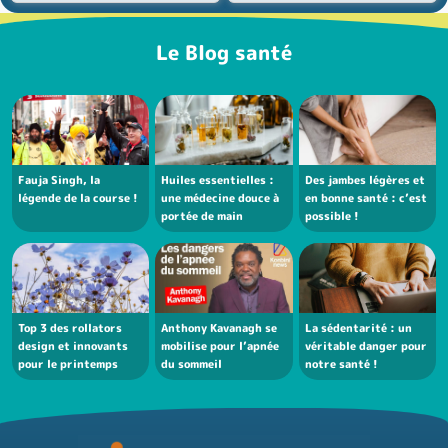
Le Blog santé
Fauja Singh, la
Huiles essentielles :
Des jambes légères et
légende de la course !
une médecine douce à
en bonne santé : c’est
portée de main
possible !
Top 3 des rollators
Anthony Kavanagh se
La sédentarité : un
design et innovants
mobilise pour l’apnée
véritable danger pour
pour le printemps
du sommeil
notre santé !