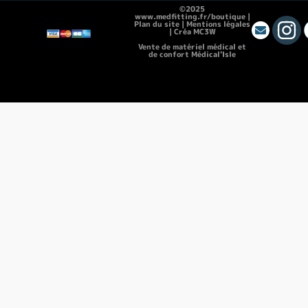
©2025
www.medfitting.fr/boutique |
Plan du site
|
Mentions légales
|
Créa MC3W
Vente de matériel médical et
de confort Médical'Isle
Location de vacances Chez Monette
|
Théâtre Guignol
|
Instagram pour les
débutants
|
Matériel médical |