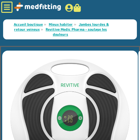
Accueil boutique
»
Mieux habiter
»
Jambes lourdes &
retour veineux
»
Revitive Medic Pharma – soulage les
douleurs