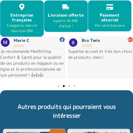
Entreprise
Livraison offerte
Paiement
française
sécurisé
à partir de 99€
5 magasins dans le
Par carte bancaire
d'achat !
Vaucluse (84)
Marie C
Bru Twix










Je recommande Medfitting
Superbe accueil et très bon choix
Confort & Santé pour la qualité
de produits, merci
de ses produits en magasin ou en
ligne et le professionnalisme de
son personnel ! 👍👍👍
Autres produits qui pourraient vous
intéresser