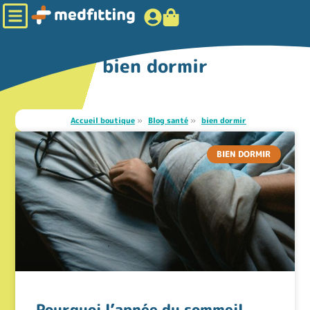
bien dormir
Accueil boutique
»
Blog santé
»
bien dormir
BIEN DORMIR
Pourquoi l’apnée du sommeil