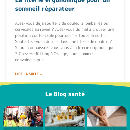
sommeil réparateur
Avez-vous déjà souffert de douleurs lombaires ou
cervicales au réveil ? Avez-vous du mal à trouver une
position confortable pour dormir toute la nuit ?
Souhaitez-vous dormir dans une literie de qualité ?
Si oui, connaissez-vous vous à la literie ergonomique
? Chez Medfitting à Orange, nous sommes
convaincus que
LIRE LA SUITE »
Le Blog santé