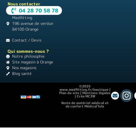
Nous contacter
04 28 70 58 78
Medfitting
196 avenue de verdun
84100 Orange
Contact / Devis
Qui sommes-nous ?
Notre philosophie
Site magasin à Orange
Nos magasins
Blog santé
©2025
www.medfitting.fr/boutique |
Plan du site
|
Mentions légales
|
Créa MC3W
Vente de matériel médical et
de confort Médical'Isle
Location de vacances Chez Monette
|
Théâtre Guignol
|
Instagram pour les
débutants
|
Matériel médical |