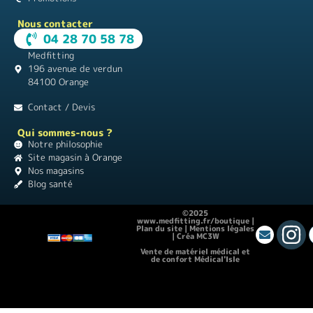
Nous contacter
04 28 70 58 78
Medfitting
196 avenue de verdun
84100 Orange
Contact / Devis
Qui sommes-nous ?
Notre philosophie
Site magasin à Orange
Nos magasins
Blog santé
©2025
www.medfitting.fr/boutique |
Plan du site
|
Mentions légales
|
Créa MC3W
Vente de matériel médical et
de confort Médical'Isle
Location de vacances Chez Monette
|
Théâtre Guignol
|
Instagram pour les
débutants
|
Matériel médical |