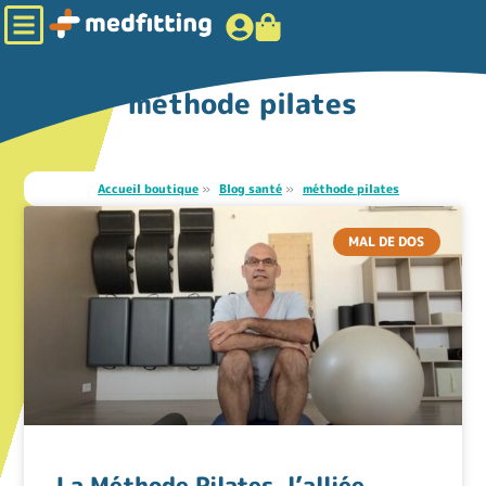
méthode pilates
Accueil boutique
»
Blog santé
»
méthode pilates
MAL DE DOS
La Méthode Pilates, l’alliée