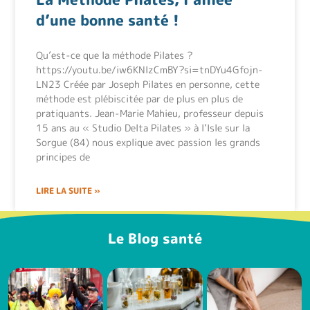
d’une bonne santé !
Qu’est-ce que la méthode Pilates ?
https://youtu.be/iw6KNIzCmBY?si=tnDYu4Gfojn-
LN23 Créée par Joseph Pilates en personne, cette
méthode est plébiscitée par de plus en plus de
pratiquants. Jean-Marie Mahieu, professeur depuis
15 ans au « Studio Delta Pilates » à l’Isle sur la
Sorgue (84) nous explique avec passion les grands
principes de
LIRE LA SUITE »
Le Blog santé